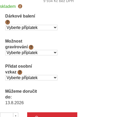
9 934 Kč
bez DPH
Měrná
skladem
cena:
Dárkové balení
?
Možnost
gravírování
?
Přidat osobní
vzkaz
?
Můžeme doručit
do:
13.8.2026