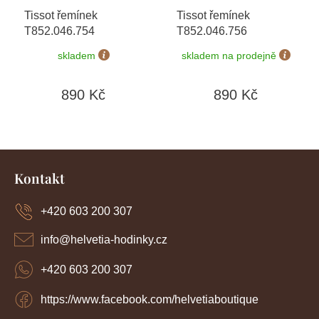
Tissot řemínek
Tissot řemínek
T852.046.754
T852.046.756
skladem
skladem na prodejně
890 Kč
890 Kč
Z
á
Kontakt
p
a
+420 603 200 307
t
í
info
@
helvetia-hodinky.cz
+420 603 200 307
https://www.facebook.com/helvetiaboutique