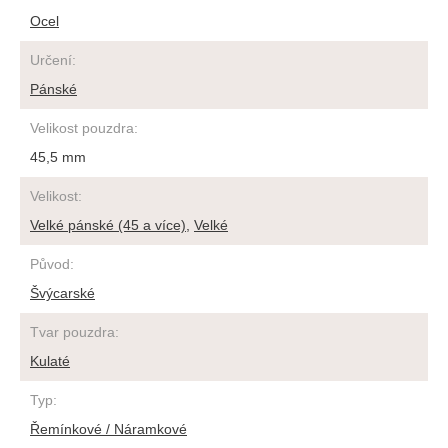
Ocel
Určení
:
Pánské
Velikost pouzdra
:
45,5 mm
Velikost
:
Velké pánské (45 a více)
,
Velké
Původ
:
Švýcarské
Tvar pouzdra
:
Kulaté
Typ
:
Řemínkové / Náramkové