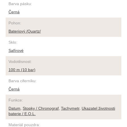
Barva pásku
:
Černá
Pohon
:
Bateriový /Quartz/
Sklo
:
Safírové
Vodotěsnost
:
100 m (10 bar)
Barva ciferníku
:
Černá
Funkce
:
Datum
,
Stopky / Chronograf
,
Tachymetr
,
Ukazatel životnosti
baterie / E.O.L.
Materiál pouzdra
: