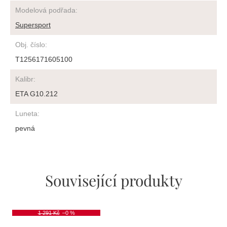
Modelová podřada
:
Supersport
Obj. číslo
:
T1256171605100
Kalibr
:
ETA G10.212
Luneta
:
pevná
Související produkty
1 291 Kč
–0 %