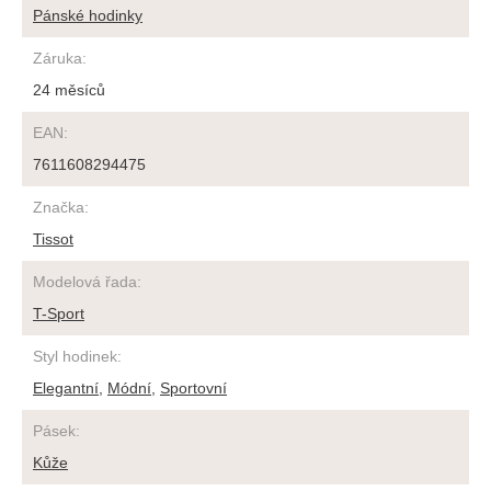
Pánské hodinky
Záruka
:
24 měsíců
EAN
:
7611608294475
Značka
:
Tissot
Modelová řada
:
T-Sport
Styl hodinek
:
Elegantní
,
Módní
,
Sportovní
Pásek
:
Kůže