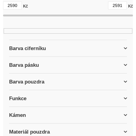
d
2590
2591
Kč
Kč
u
k
t
ů
Barva ciferníku
Barva pásku
Barva pouzdra
Funkce
Kámen
Materiál pouzdra