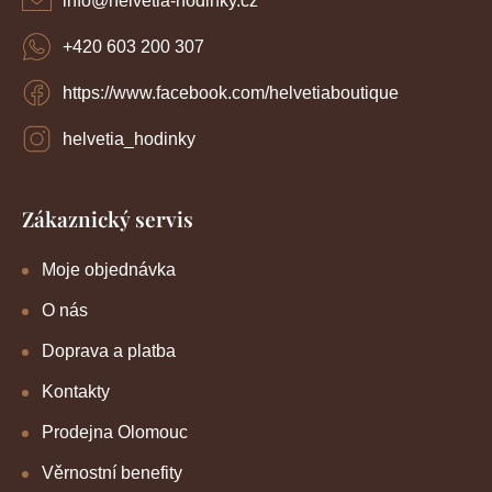
info
@
helvetia-hodinky.cz
y
v
+420 603 200 307
ý
p
https://www.facebook.com/helvetiaboutique
i
s
u
helvetia_hodinky
Zákaznický servis
Moje objednávka
O nás
Doprava a platba
Kontakty
Prodejna Olomouc
Věrnostní benefity