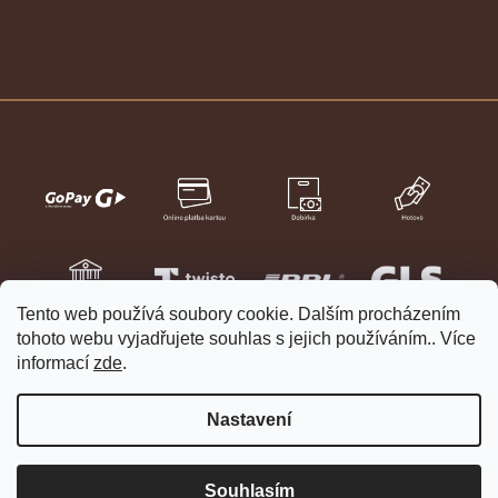
Tento web používá soubory cookie. Dalším procházením
tohoto webu vyjadřujete souhlas s jejich používáním.. Více
informací
zde
.
Nastavení
Vytvořil Shoptet
Copyright 2026
HELVETIA hodinky a šperky
. Všechna práva
Souhlasím