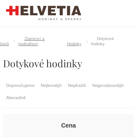
Přejít
na
obsah
Zlatnictví a
Dotykové
Domů
hodinářství
Hodinky
hodinky
Dotykové hodinky
Ř
a
Doporučujeme
Nejlevnější
Nejdražší
Nejprodávanější
z
e
Abecedně
n
í
p
r
Cena
o