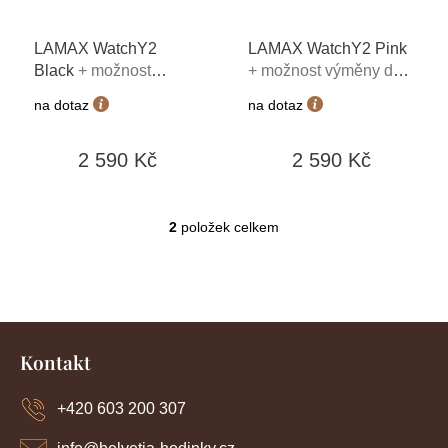
r
o
LAMAX WatchY2
LAMAX WatchY2 Pink
d
Black
+ možnost
+ možnost výměny do
u
výměny do 90 dní
90 dní
k
na dotaz
na dotaz
t
ů
2 590 Kč
2 590 Kč
2
položek celkem
O
v
l
á
d
Z
a
c
á
Kontakt
í
p
p
a
r
+420 603 200 307
t
v
í
k