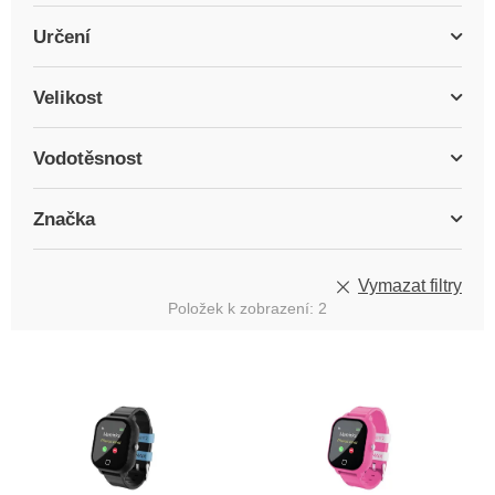
Určení
Velikost
Vodotěsnost
Značka
Vymazat filtry
Položek k zobrazení:
2
V
ý
p
i
s
p