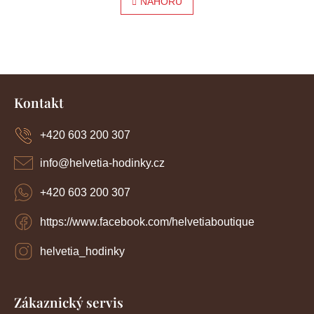
l
NAHORU
r
á
á
d
a
n
c
í
k
Z
p
o
r
á
Kontakt
v
p
v
k
a
y
+420 603 200 307
á
t
v
í
n
ý
info
@
helvetia-hodinky.cz
p
í
i
+420 603 200 307
s
u
https://www.facebook.com/helvetiaboutique
helvetia_hodinky
Zákaznický servis