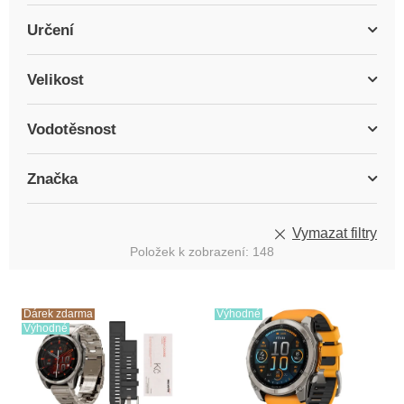
Určení
Velikost
Vodotěsnost
Značka
Vymazat filtry
Položek k zobrazení:
148
V
ý
Dárek zdarma
Výhodné
Výhodné
p
i
s
p