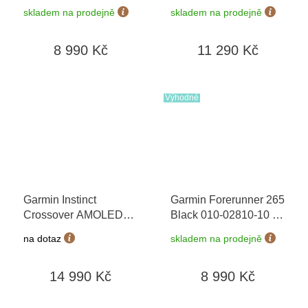
Gray, Sand Leather
Whitestone/Cloud Blue
skladem na prodejně
skladem na prodejně
Band 010-02785-55
010-02970-01
Premium + náhradní
8 990 Kč
11 290 Kč
řemínek
Výhodné
Garmin Instinct
Garmin Forerunner 265
Crossover AMOLED
Black 010-02810-10
+
Bronze/Sunburst 010-
možnost výměny do 90
na dotaz
skladem na prodejně
03398-01
dní
14 990 Kč
8 990 Kč