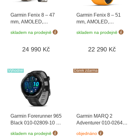
r
o
Garmin Fenix 8 – 47
Garmin Fenix 8 – 51
d
mm, AMOLED,
mm, AMOLED,
u
Sapphire, Titanium
Sapphire, Titanium s
k
skladem na prodejně
skladem na prodejně
010-02904-40 +
Orange/Graphite 010-
t
náhradní řemínek
+
02905-11
ů
24 990 Kč
22 290 Kč
dárkový poukaz v
hodnotě 1000 Kč +
Topo Czech PRO
Voucher
Výhodné
Dárek zdarma
Garmin Forerunner 965
Garmin MARQ 2
Black 010-02809-10
+
Adventurer 010-02648-
možnost výměny do 90
31 Premium + náhradní
skladem na prodejně
objednáno
dní
řemínek
+ dárkový