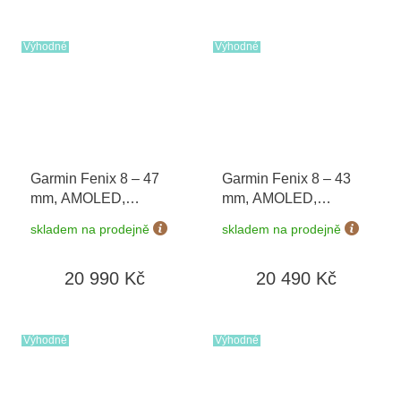
PRO Voucher + druhý
náhradní řemínek v
hodnotě 1 290 Kč
Výhodné
Výhodné
Garmin Fenix 8 – 47
Garmin Fenix 8 – 43
mm, AMOLED,
mm, AMOLED,
Sapphire, Carbon grey
Sapphire, Soft Gold /
skladem na prodejně
skladem na prodejně
DLC titanium s
Fog grey 010-02903-
Black/Gray 010-02904-
11
20 990 Kč
20 490 Kč
21
Výhodné
Výhodné