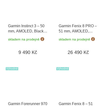
Garmin Instinct 3 – 50
Garmin Fenix 8 PRO –
mm, AMOLED, Black /
51 mm, AMOLED,
Bolt Blue 010-03020-
Sapphire,
skladem na prodejně
skladem na prodejně
03
Graphite/Black 010-
03199-11
9 490 Kč
26 490 Kč
Výhodné
Výhodné
Garmin Forerunner 970
Garmin Fenix 8 – 51