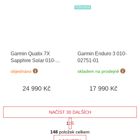
Výhodné
Garmin Quatix 7X
Garmin Enduro 3 010-
Sapphire Solar 010-
02751-01
02541-61 + náhradní
objednáno
skladem na prodejně
řemínek
24 990 Kč
17 990 Kč
NAČÍST 30 DALŠÍCH
S
1
5
O
t
148
položek celkem
v