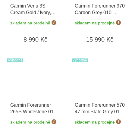
Garmin Venu 3S
Garmin Forerunner 970
Cream Gold / Ivory,
Carbon Grey 010-
Silicone Band 010-
02969-10
+ možnost
skladem na prodejně
skladem na prodejně
02785-04
výměny do 90 dní
8 990 Kč
15 990 Kč
Výhodné
Výhodné
Garmin Forerunner
Garmin Forerunner 570
265S Whitestone 010-
47 mm Slate Grey 010-
02810-14
+ možnost
02971-00
skladem na prodejně
skladem na prodejně
výměny do 90 dní