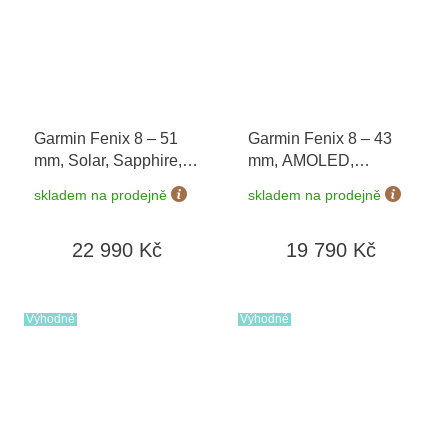
Garmin Fenix 8 – 51
Garmin Fenix 8 – 43
mm, Solar, Sapphire,
mm, AMOLED,
Titanium s
Sapphire, Carbon grey
skladem na prodejně
skladem na prodejně
Yellow/Graphite 010-
DLC titanium, Black /
02907-21
Pebble grey 010-
22 990 Kč
19 790 Kč
02903-21
Výhodné
Výhodné