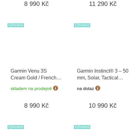
8 990 Kč
11 290 Kč
Výhodné
Výhodné
Garmin Venu 3S
Garmin Instinct® 3 – 50
Cream Gold / French
mm, Solar, Tactical
Gray, Silicone Band
Edition Black 010-
skladem na prodejně
na dotaz
010-02785-02
02935-50
8 990 Kč
10 990 Kč
Výhodné
Výhodné