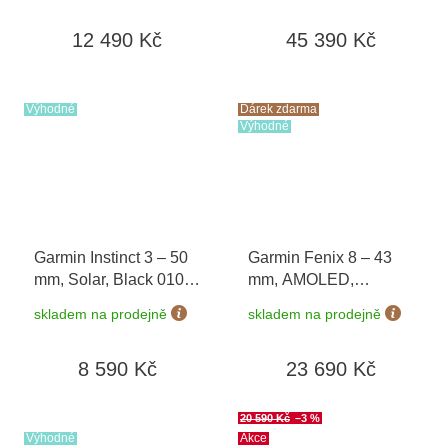
poukaz v hodnotě 1000
12 490 Kč
45 390 Kč
Kč
Výhodné
Dárek zdarma
Výhodné
Garmin Instinct 3 – 50
Garmin Fenix 8 – 43
mm, Solar, Black 010-
mm, AMOLED,
02935-00
Sapphire, Soft Gold /
skladem na prodejně
skladem na prodejně
Limestone 010-02903-
40 + náhradní řemínek
8 590 Kč
23 690 Kč
+ Topo Czech PRO
Voucher + náušnice
Guess JUBE01423 v
20 590 Kč
–3 %
hodnotě 1790 Kč
Výhodné
Akce