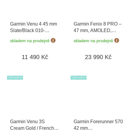
Garmin Venu 4 45 mm
Garmin Fenix 8 PRO –
Slate/Black 010-
47 mm, AMOLED,
03014-00
Sapphire,
skladem na prodejně
skladem na prodejně
Black/Pebble Grey
010-03198-01
11 490 Kč
23 990 Kč
Výhodné
Výhodné
Garmin Venu 3S
Garmin Forerunner 570
Cream Gold / French
42 mm