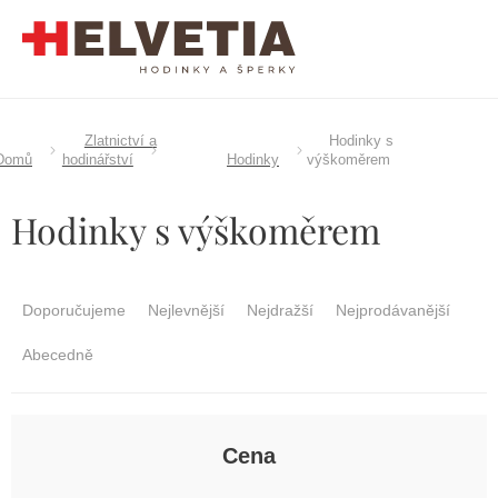
Přejít
na
obsah
Zlatnictví a
Hodinky s
Domů
hodinářství
Hodinky
výškoměrem
Hodinky s výškoměrem
Ř
a
Doporučujeme
Nejlevnější
Nejdražší
Nejprodávanější
z
e
Abecedně
n
í
p
r
Cena
o