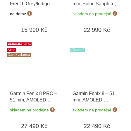
French Grey/Indigo
mm, Solar, Sapphire,
010-02969-12
+
Carbon grey DLC
na dotaz
skladem na prodejně
možnost výměny do 90
titanium s Black/Grey
dní
010-02907-11
15 990 Kč
22 990 Kč
29 990 Kč
–8 %
Akce
Výhodné
Dárek zdarma
Garmin Fenix 8 PRO –
Garmin Fenix 8 – 51
51 mm, AMOLED,
mm, AMOLED,
Sapphire, Carbon
Sapphire, Carbon grey
skladem na prodejně
skladem na prodejně
grey/Chestnut 010-
DLC s Black/Grey 010-
03199-40 + náhradní
02905-21
27 490 Kč
22 490 Kč
řemínek
+ Topo Czech