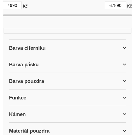
d
4990
67890
Kč
Kč
u
k
t
ů
Barva ciferníku
Barva pásku
Barva pouzdra
Funkce
Kámen
Materiál pouzdra