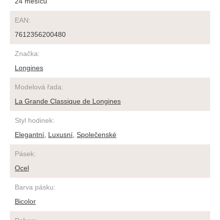
24 měsíců
EAN
:
7612356200480
Značka
:
Longines
Modelová řada
:
La Grande Classique de Longines
Styl hodinek
:
Elegantní
,
Luxusní
,
Společenské
Pásek
:
Ocel
Barva pásku
:
Bicolor