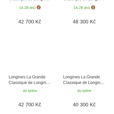
L4.512.4.87.6
+
L4.512.2.87.7
+
14-28 dnů
14-28 dnů
prodloužená záruka 5
prodloužená záruka 5
let + možnost výměny
let + možnost výměny
42 700 Kč
48 300 Kč
do 90 dní + 5 let na
do 90 dní + 5 let na
výměnu baterie zdarma
výměnu baterie zdarma
Longines La Grande
Longines La Grande
Classique de Longines
Classique de Longines
L4.512.4.81.6
+
L4.512.4.81.2
+
do týdne
do týdne
prodloužená záruka 5
prodloužená záruka 5
let + možnost výměny
let + možnost výměny
42 700 Kč
40 300 Kč
do 90 dní + 5 let na
do 90 dní + 5 let na
výměnu baterie zdarma
výměnu baterie zdarma