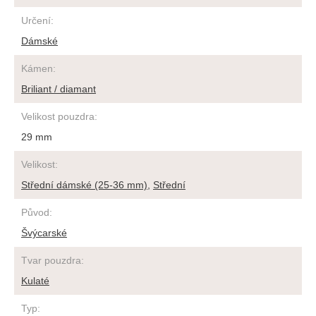
Určení
:
Dámské
Kámen
:
Briliant / diamant
Velikost pouzdra
:
29 mm
Velikost
:
Střední dámské (25-36 mm)
,
Střední
Původ
:
Švýcarské
Tvar pouzdra
:
Kulaté
Typ
: