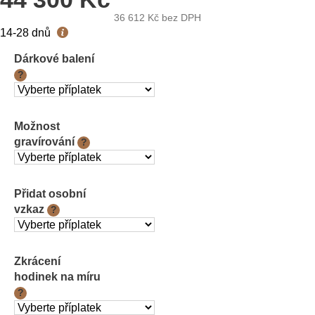
36 612 Kč
bez DPH
Měrná
14-28 dnů
cena:
Dárkové balení
?
Možnost
gravírování
?
Přidat osobní
vzkaz
?
Zkrácení
hodinek na míru
?