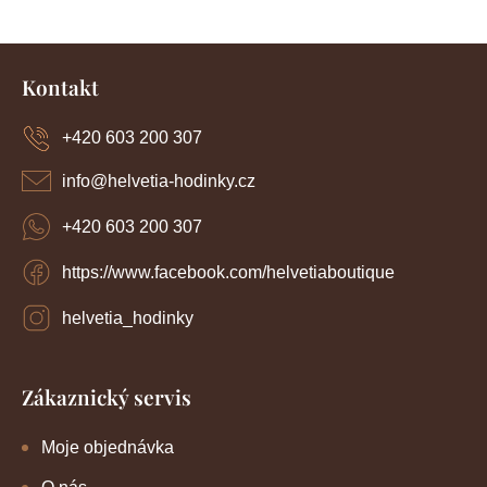
Z
á
Kontakt
p
a
+420 603 200 307
t
í
info
@
helvetia-hodinky.cz
+420 603 200 307
https://www.facebook.com/helvetiaboutique
helvetia_hodinky
Zákaznický servis
Moje objednávka