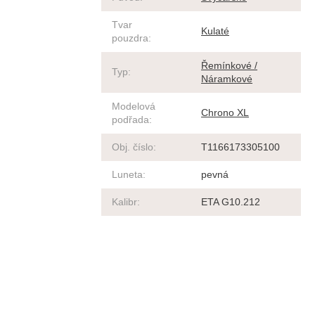
Tvar
Kulaté
pouzdra
:
Řemínkové /
Typ
:
Náramkové
Modelová
Chrono XL
podřada
:
Obj. číslo
:
T1166173305100
Luneta
:
pevná
Kalibr
:
ETA G10.212