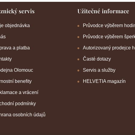
znický servis
Užitečné informace
je objednávka
Průvodce výběrem hodi
nás
Průvodce výběrem šper
rava a platba
Autorizovaný prodejce 
takty
Časté dotazy
odejna Olomouc
Servis a služby
nostní benefity
HELVETIA magazín
klamace a vrácení
chodní podmínky
hrana osobních údajů