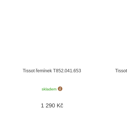
Tissot řemínek T852.041.653
Tisso
skladem
1 290 Kč