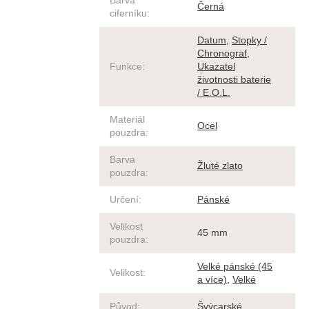
Barva
Černá
ciferníku
:
Datum
,
Stopky /
Chronograf
,
Funkce
:
Ukazatel
životnosti baterie
/ E.O.L.
Materiál
Ocel
pouzdra
:
Barva
Žluté zlato
pouzdra
:
Určení
:
Pánské
Velikost
45 mm
pouzdra
:
Velké pánské (45
Velikost
:
a více)
,
Velké
Původ
:
Švýcarské