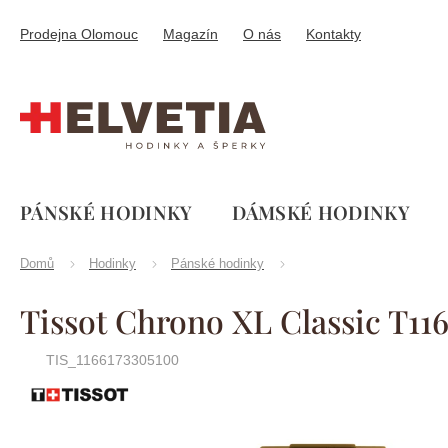
Přejít
na
Prodejna Olomouc
Magazín
O nás
Kontakty
obsah
PÁNSKÉ HODINKY
DÁMSKÉ HODINKY
Domů
Hodinky
Pánské hodinky
Tissot Chrono XL Classic T116
TIS_1166173305100
Značka:
Tissot