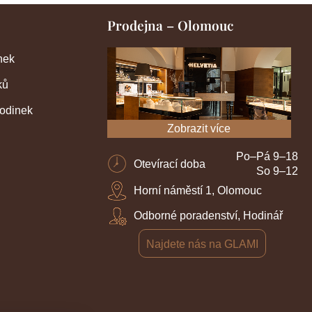
Prodejna – Olomouc
nek
ků
hodinek
Zobrazit více
Po–Pá 9–18
Otevírací doba
So 9–12
Horní náměstí 1, Olomouc
Odborné poradenství, Hodinář
Najdete nás na GLAMI