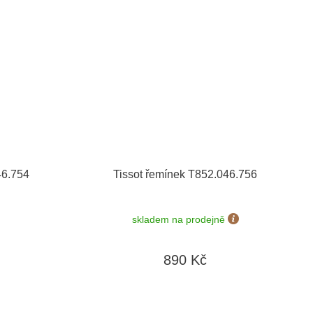
46.754
Tissot řemínek T852.046.756
skladem na prodejně
890 Kč