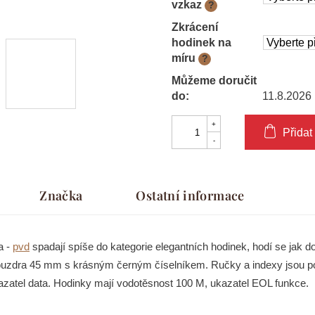
vzkaz
?
Zkrácení
hodinek na
míru
?
Můžeme doručit
do:
11.8.2026
Přidat
Značka
Ostatní informace
a -
pvd
spadají spíše do kategorie elegantních hodinek, hodí se jak do
 pouzdra 45 mm s krásným černým číselníkem. Ručky a indexy jsou p
azatel data. Hodinky mají vodotěsnost 100 M, ukazatel EOL funkce.