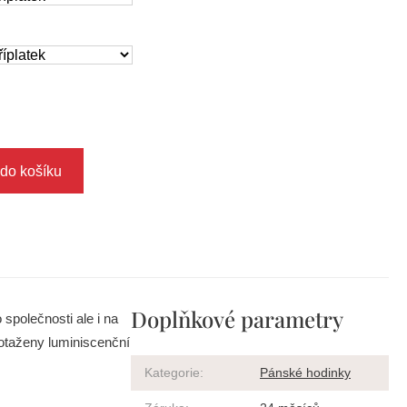
 do košíku
Doplňkové parametry
 společnosti ale i na
otaženy luminiscenční
Kategorie
:
Pánské hodinky