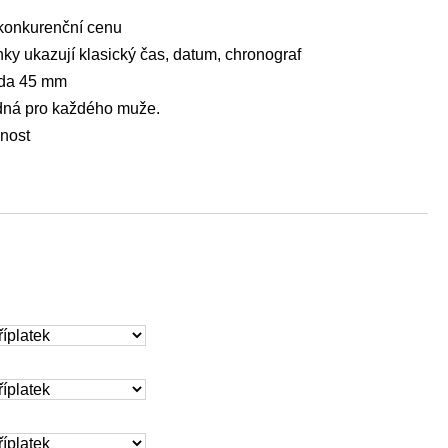
konkurenční cenu
nky ukazují klasický čas, datum, chronograf
zda 45 mm
odná pro každého muže.
nost