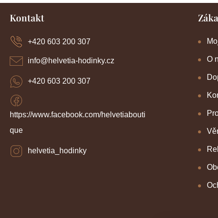
Z
Kontakt
Záka
á
p
a
Mo
+420 603 200 307
t
í
O 
info
@
helvetia-hodinky.cz
Dop
+420 603 200 307
Kon
Pr
https://www.facebook.com/helvetiabouti
que
Věr
Re
helvetia_hodinky
Ob
Oc