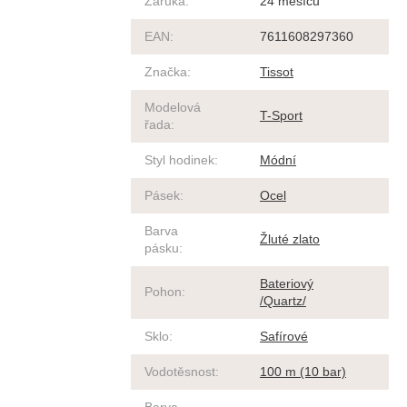
Záruka
:
24 měsíců
EAN
:
7611608297360
Značka
:
Tissot
Modelová
T-Sport
řada
:
Styl hodinek
:
Módní
Pásek
:
Ocel
Barva
Žluté zlato
pásku
:
Bateriový
Pohon
:
/Quartz/
Sklo
:
Safírové
Vodotěsnost
:
100 m (10 bar)