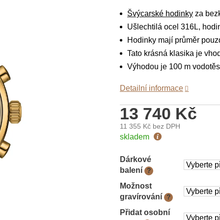
Švýcarské hodinky
za bez
Ušlechtilá ocel 316L, hodi
Hodinky mají průměr pou
Tato krásná klasika je vh
Výhodou je 100 m vodotěs
Detailní informace
13 740 Kč
11 355 Kč
bez DPH
Měrná
skladem
cena:
Dárkové
balení
?
Možnost
gravírování
?
Přidat osobní