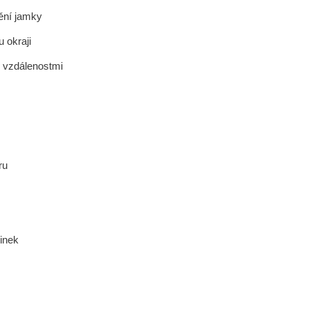
ění jamky
 okraji
ch vzdálenostmi
ru
inek