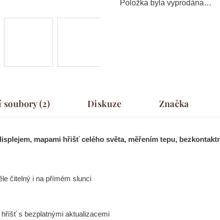
Položka byla vyprodána…
í soubory (2)
Diskuze
Značka
splejem, mapami hřišť celého světa, měřením tepu, bezkontakt
le čitelný i na přímém slunci
hříšť s bezplatnými aktualizacemi