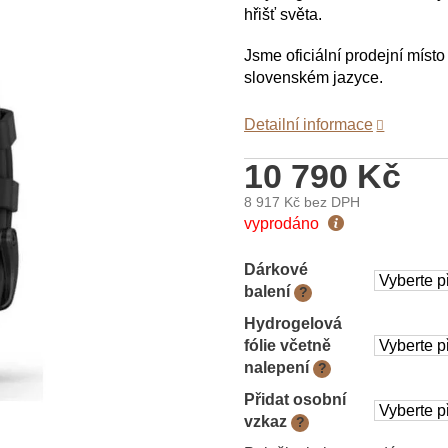
hřišť světa.
Jsme oficiální prodejní míst
slovenském jazyce.
Detailní informace
10 790 Kč
8 917 Kč
bez DPH
Měrná
vyprodáno
cena:
Dárkové
balení
?
Hydrogelová
fólie včetně
nalepení
?
Přidat osobní
vzkaz
?