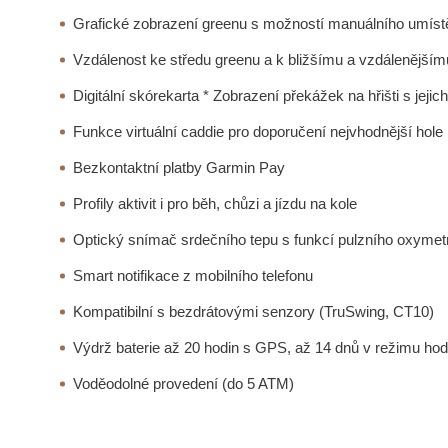
Grafické zobrazení greenu s možností manuálního umíst
Vzdálenost ke středu greenu a k bližšímu a vzdálenějšímu
Digitální skórekarta * Zobrazení překážek na hřišti s jeji
Funkce virtuální caddie pro doporučení nejvhodnější hole
Bezkontaktní platby Garmin Pay
Profily aktivit i pro běh, chůzi a jízdu na kole
Optický snímač srdečního tepu s funkcí pulzního oxymet
Smart notifikace z mobilního telefonu
Kompatibilní s bezdrátovými senzory (TruSwing, CT10)
Výdrž baterie až 20 hodin s GPS, až 14 dnů v režimu hod
Voděodolné provedení (do 5 ATM)