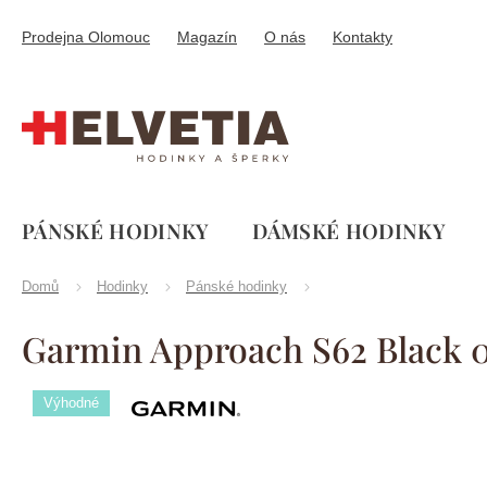
Přejít
na
Prodejna Olomouc
Magazín
O nás
Kontakty
obsah
PÁNSKÉ HODINKY
DÁMSKÉ HODINKY
Domů
Hodinky
Pánské hodinky
Garmin Approach S62 Black
Výhodné
Značka:
Garmin