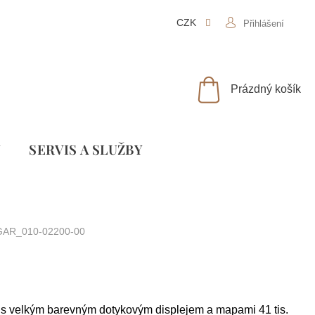
CZK
Přihlášení
NÁKUPNÍ
Prázdný košík
KOŠÍK
Y
SLUŽBY
GAR_010-02200-00
 s velkým barevným dotykovým displejem a mapami 41 tis.