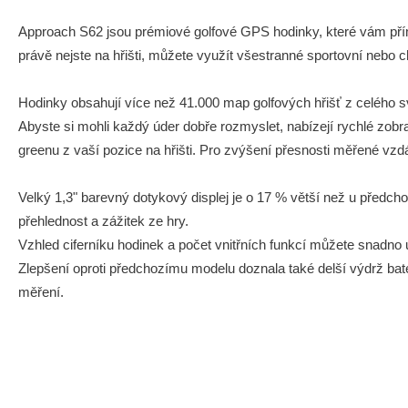
Approach S62 jsou prémiové golfové GPS hodinky, které vám přímo
právě nejste na hřišti, můžete využít všestranné sportovní nebo c
Hodinky obsahují více než 41.000 map golfových hřišť z celého sv
Abyste si mohli každý úder dobře rozmyslet, nabízejí rychlé zob
greenu z vaší pozice na hřišti. Pro zvýšení přesnosti měřené vzdá
Velký 1,3" barevný dotykový displej je o 17 % větší než u předcho
přehlednost a zážitek ze hry.
Vzhled ciferníku hodinek a počet vnitřních funkcí můžete snadno u
Zlepšení oproti předchozímu modelu doznala také delší výdrž bat
měření.