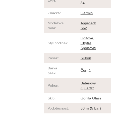
EAN
:
84
Značka
:
Garmin
Modelová
Approach
řada
:
S62
Golfové
,
Styl hodinek
:
Chytré
,
Sportovní
Pásek
:
Silikon
Barva
Černá
pásku
:
Bateriový
Pohon
:
/Quartz/
Sklo
:
Gorilla Glass
Vodotěsnost
:
50 m (5 bar)