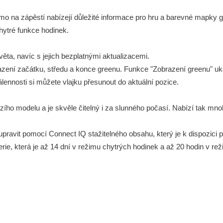
 na zápěstí nabízejí důležité informace pro hru a barevné mapky go
hytré funkce hodinek.
ěta, navíc s jejich bezplatnými aktualizacemi.
razení začátku, středu a konce greenu. Funkce "Zobrazení greenu" uk
lennosti si můžete vlajku přesunout do aktuální pozice.
zího modelu a je skvěle čitelný i za slunného počasí. Nabízí tak mnoh
pravit pomocí Connect IQ stažitelného obsahu, který je k dispozici po
erie, která je až 14 dní v režimu chytrých hodinek a až 20 hodin v 