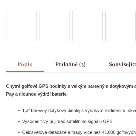
Popis
Podobné (3)
Souvisejíc
Chytré golfové GPS hodinky s velkým barevným dotykovým di
Pay a dlouhou výdrží baterie.
1,3" barevný dotykový displej s vysokým rozlišením, skvě
Vysocecitlivý přijímač satelitního signálu GPS
Celosvětová databáze a mapy více než 41.000 golfových 