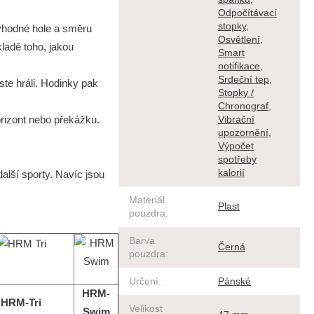
Odpočítávací
stopky
,
 vhodné hole a směru
Osvětlení
,
ladě toho, jakou
Smart
notifikace
,
Srdeční tep
,
te hráli. Hodinky pak
Stopky /
Chronograf
,
orizont nebo překážku.
Vibrační
upozornění
,
Výpočet
spotřeby
kalorií
alší sporty. Navíc jsou
Materiál
Plast
pouzdra
:
Barva
Černá
pouzdra
:
Určení
:
Pánské
HRM-
HRM-Tri
Velikost
Swim