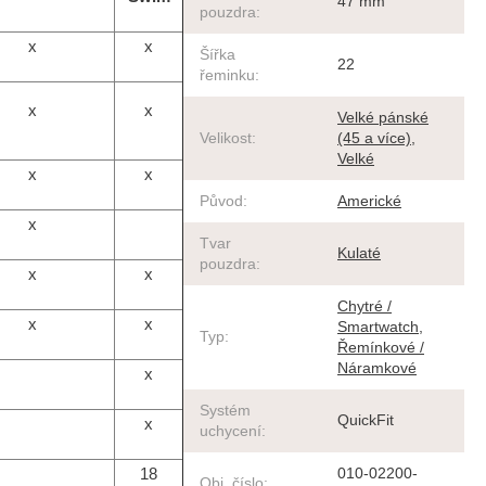
47 mm
pouzdra
:
x
x
Šířka
22
řeminku
:
x
x
Velké pánské
Velikost
:
(45 a více)
,
Velké
x
x
Původ
:
Americké
x
Tvar
Kulaté
pouzdra
:
x
x
Chytré /
x
x
Smartwatch
,
Typ
:
Řemínkové /
Náramkové
x
Systém
QuickFit
x
uchycení
:
18
010-02200-
Obj. číslo
: