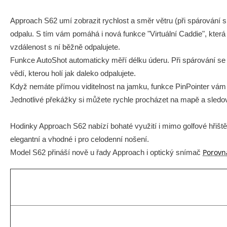
Approach S62 umí zobrazit rychlost a směr větru (při spárování 
odpalu. S tím vám pomáhá i nová funkce "Virtuální Caddie", která
vzdálenost s ní běžně odpalujete.
Funkce AutoShot automaticky měří délku úderu. Při spárování se
vědí, kterou holí jak daleko odpalujete.
Když nemáte přímou viditelnost na jamku, funkce PinPointer vám u
Jednotlivé překážky si můžete rychle procházet na mapě a sledov
Hodinky Approach S62 nabízí bohaté využití i mimo golfové hřiště.
elegantní a vhodné i pro celodenní nošení.
Porovn
Model S62 přináší nově u řady Approach i optický snímač