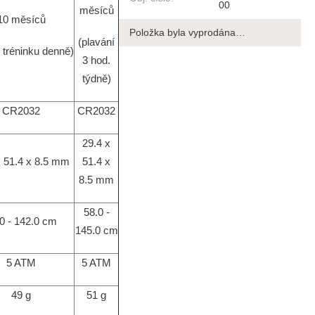
00
měsíců
10 měsíců
Položka byla vyprodána…
(plavání
. tréninku denně)
3 hod.
týdně)
CR2032
CR2032
29.4 x
x 51.4 x 8.5 mm
51.4 x
8.5 mm
58.0 -
0 - 142.0 cm
145.0 cm
5 ATM
5 ATM
49 g
51 g