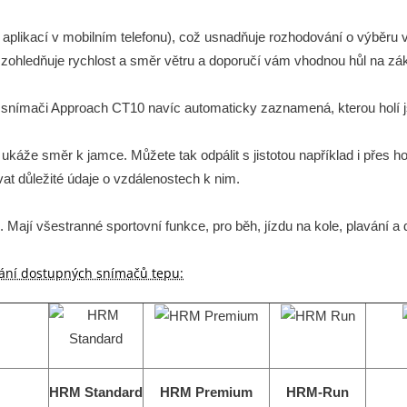
s aplikací v mobilním telefonu), což usnadňuje rozhodování o výběru
 zohledňuje rychlost a směr větru a doporučí vám vhodnou hůl na zák
 snímači Approach CT10 navíc automaticky zaznamená, kterou holí js
káže směr k jamce. Můžete tak odpálit s jistotou například i přes h
at důležité údaje o vzdálenostech k nim.
 Mají všestranné sportovní funkce, pro běh, jízdu na kole, plavání a d
ání dostupných snímačů tepu:
HRM Standard
HRM Premium
HRM-Run