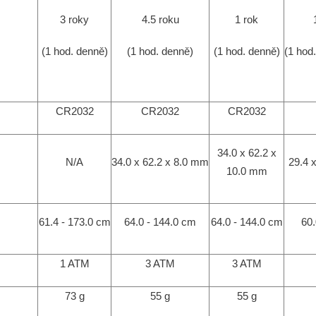
3 roky
4.5 roku
1 rok
(1 hod. denně)
(1 hod. denně)
(1 hod. denně)
(1 hod
CR2032
CR2032
CR2032
34.0 x 62.2 x
N/A
34.0 x 62.2 x 8.0 mm
29.4 
10.0 mm
61.4 - 173.0 cm
64.0 - 144.0 cm
64.0 - 144.0 cm
60.
1 ATM
3 ATM
3 ATM
73 g
55 g
55 g