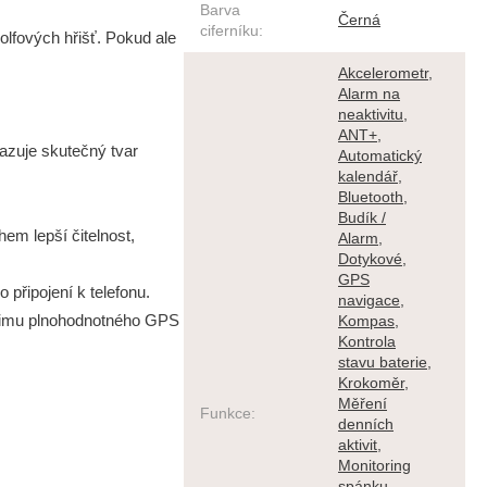
Barva
Černá
ciferníku
:
lfových hřišť. Pokud ale
Akcelerometr
,
Alarm na
neaktivitu
,
ANT+
,
azuje skutečný tvar
Automatický
kalendář
,
Bluetooth
,
Budík /
em lepší čitelnost,
Alarm
,
Dotykové
,
GPS
 připojení k telefonu.
navigace
,
režimu plnohodnotného GPS
Kompas
,
Kontrola
stavu baterie
,
Krokoměr
,
Měření
Funkce
:
denních
aktivit
,
Monitoring
spánku
,