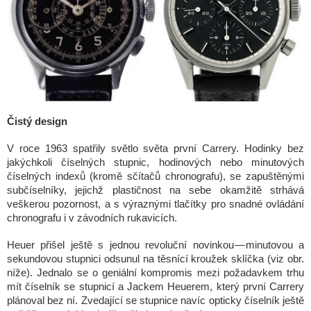
Čistý design
V roce 1963 spatřily světlo světa první Carrery. Hodinky bez
jakýchkoli číselných stupnic, hodinových nebo minutových
číselných indexů (kromě sčítačů chronografu), se zapuštěnými
subčíselníky, jejichž plastičnost na sebe okamžitě strhává
veškerou pozornost, a s výraznými tlačítky pro snadné ovládání
chronografu i v závodních rukavicích.
Heuer přišel ještě s jednou revoluční novinkou — minutovou a
sekundovou stupnici odsunul na těsnící kroužek sklíčka (viz obr.
níže). Jednalo se o geniální kompromis mezi požadavkem trhu
mít číselník se stupnicí a Jackem Heuerem, který první Carrery
plánoval bez ní. Zvedající se stupnice navíc opticky číselník ještě