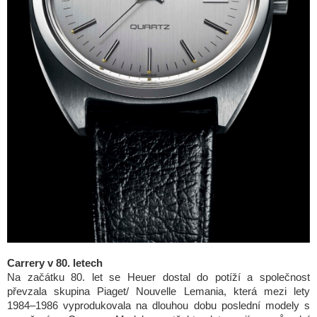
Carrery v 80. letech
Na začátku 80. let se Heuer dostal do potíží a společnost
převzala skupina Piaget/ Nouvelle Lemania, která mezi lety
1984–1986 vyprodukovala na dlouhou dobu poslední modely s