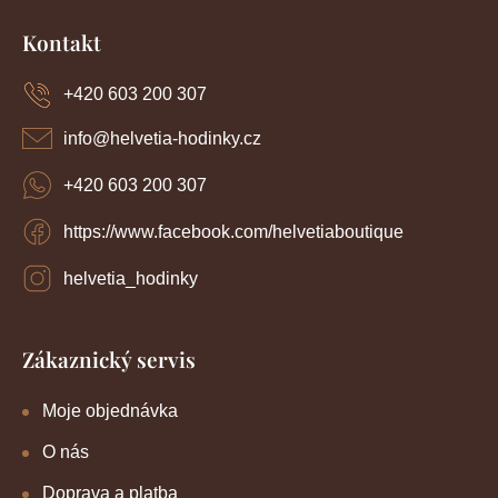
Z
á
Kontakt
p
a
+420 603 200 307
t
í
info
@
helvetia-hodinky.cz
+420 603 200 307
https://www.facebook.com/helvetiaboutique
helvetia_hodinky
Zákaznický servis
Moje objednávka
O nás
Doprava a platba