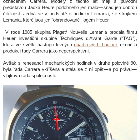
označením Carrera. Modely z těchto let mají s původní
představou Jacka Heure podobného jen málo — snad jen dobrou
čitelnost. Jedná se v podstatě o hodinky Lemania, se strojkem
Lemania, které jsou jen “obrandované” logem Heuer.
V roce 1985 skupina Piaget/ Nouvelle Lemania prodala firmu
Heuer investiční skupině Techniques d’Avant Garde (“TAG”),
která ve světle nástupu levných
quartzových hodinek
ukončila
produkci řady Carrera jako neperspektivní.
Avšak s renesancí mechanických hodinek v druhé polovině 90.
byla řada Carrera vkříšena a stala se z ní opět — a po právu —
vlajková řada společnosti.