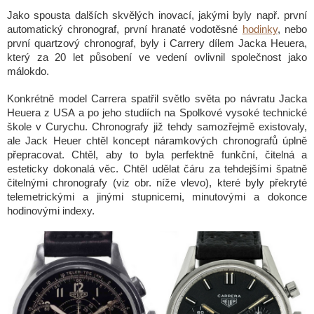
Jako spousta dalších skvělých inovací, jakými byly např. první
automatický chronograf, první hranaté vodotěsné
hodinky
, nebo
první quartzový chronograf, byly i Carrery dílem Jacka Heuera,
který za 20 let působení ve vedení ovlivnil společnost jako
málokdo.
Konkrétně model Carrera spatřil světlo světa po návratu Jacka
Heuera z USA a po jeho studiích na Spolkové vysoké technické
škole v Curychu. Chronografy již tehdy samozřejmě existovaly,
ale Jack Heuer chtěl koncept náramkových chronografů úplně
přepracovat. Chtěl, aby to byla perfektně funkční, čitelná a
esteticky dokonalá věc. Chtěl udělat čáru za tehdejšími špatně
čitelnými chronografy (viz obr. níže vlevo), které byly překryté
telemetrickými a jinými stupnicemi, minutovými a dokonce
hodinovými indexy.