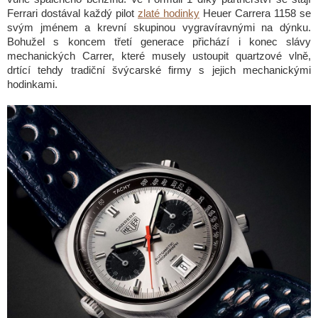
Ferrari dostával každý pilot
zlaté hodinky
Heuer Carrera 1158 se
svým jménem a krevní skupinou vygravíravnými na dýnku.
Bohužel s koncem třetí generace přichází i konec slávy
mechanických Carrer, které musely ustoupit quartzové vlně,
drtící tehdy tradiční švýcarské firmy s jejich mechanickými
hodinkami.