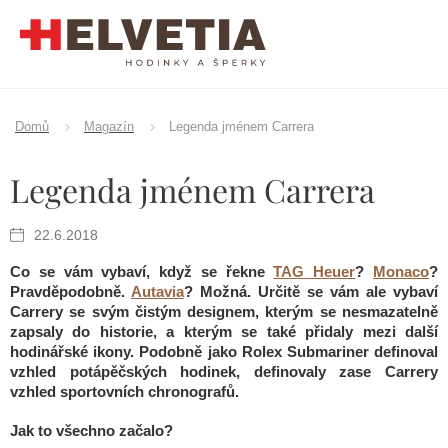
Přejít
na
obsah
Domů
Magazín
Legenda jménem Carrera
Legenda jménem Carrera
22.6.2018
Co se vám vybaví, když se řekne
TAG Heuer
?
Monaco
?
Pravděpodobně.
Autavia
? Možná. Určitě se vám ale vybaví
Carrery se svým čistým designem, kterým se nesmazatelně
zapsaly do historie, a kterým se také přidaly mezi další
hodinářské ikony. Podobně jako Rolex Submariner definoval
vzhled potápěčských hodinek, definovaly zase Carrery
vzhled sportovních chronografů.
Jak to všechno začalo?