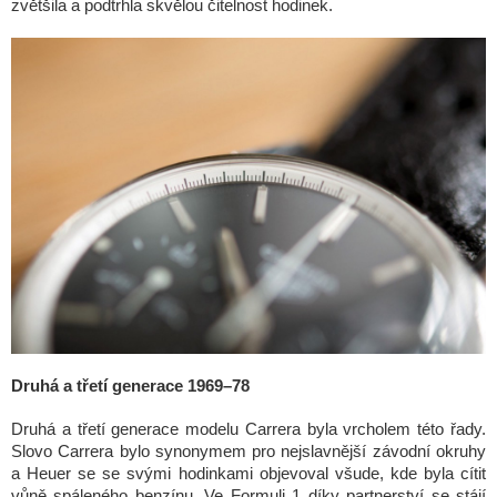
zvětšila a podtrhla skvělou čitelnost hodinek.
Druhá a třetí generace 1969–78
Druhá a třetí generace modelu Carrera byla vrcholem této řady.
Slovo Carrera bylo synonymem pro nejslavnější závodní okruhy
a Heuer se se svými hodinkami objevoval všude, kde byla cítit
vůně spáleného benzínu. Ve Formuli 1 díky partnerství se stájí