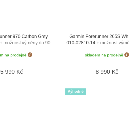
unner 970 Carbon Grey
Garmin Forerunner 265S Whi
+ možnost výměny do 90
010-02810-14
+ možnost výmě
dní
dní
em na prodejně
skladem na prodejně
15 990 Kč
8 990 Kč
Výhodné