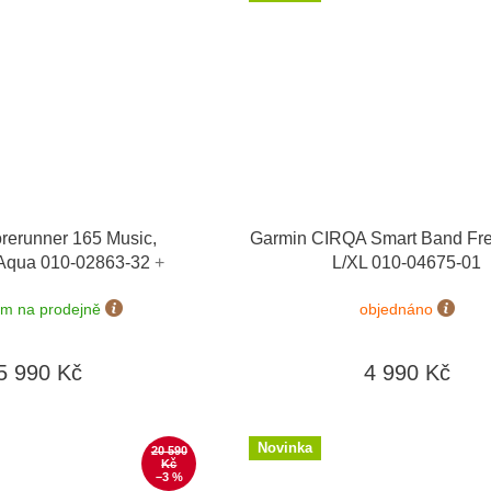
rerunner 165 Music,
Garmin CIRQA Smart Band Fr
/Aqua 010-02863-32
+
L/XL 010-04675-01
 výměny do 90 dní
em na prodejně
objednáno
5 990 Kč
4 990 Kč
Novinka
20 590
Kč
–3 %