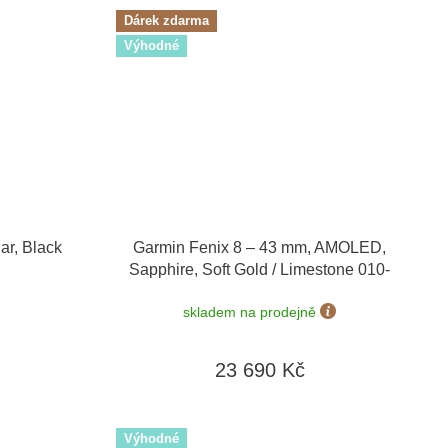
Dárek zdarma
Výhodné
ar, Black
Garmin Fenix 8 – 43 mm, AMOLED,
Sapphire, Soft Gold / Limestone 010-
02903-40 + náhradní řemínek
+ Topo
skladem na prodejně
Czech PRO Voucher + náušnice Guess
JUBE01423 v hodnotě 1790 Kč
23 690 Kč
Výhodné