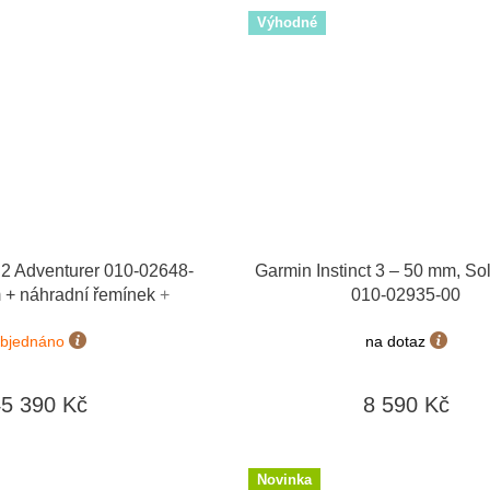
Výhodné
 Adventurer 010-02648-
Garmin Instinct 3 – 50 mm, Sol
 + náhradní řemínek
+
010-02935-00
kaz v hodnotě 1000 Kč
bjednáno
na dotaz
45 390 Kč
8 590 Kč
Novinka