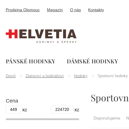
Přejít
na
Prodejna Olomouc
Magazín
O nás
Kontakty
obsah
PÁNSKÉ HODINKY
DÁMSKÉ HODINKY
Domů
Zlatnictví a hodinářství
Hodinky
Sportovní hodinky
P
Sportovn
o
Cena
s
t
449
224720
Ř
Kč
Kč
r
a
Doporučujeme
N
a
z
n