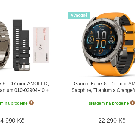
Výhodné
x 8 – 47 mm, AMOLED,
Garmin Fenix 8 – 51 mm, 
itanium 010-02904-40 +
Sapphire, Titanium s Orange/
ínek
+ dárkový poukaz v
010-02905-11
em na prodejně
skladem na prodejně
0 Kč + Topo Czech PRO
Voucher
24 990 Kč
22 290 Kč