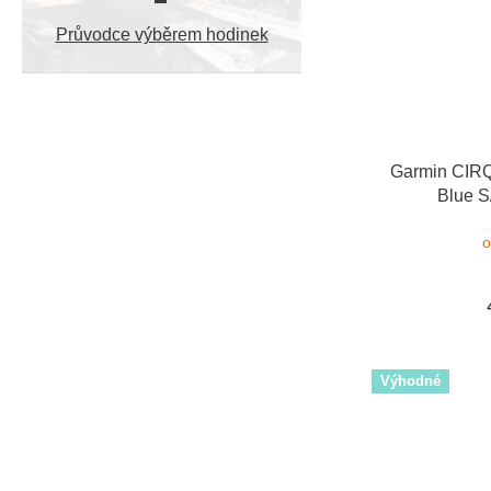
Průvodce výběrem hodinek
Garmin CIRQ
Blue S
o
Výhodné