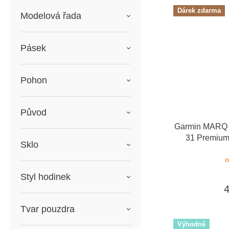
Dárek zdarma
Modelová řada
Pásek
Pohon
Původ
Garmin MARQ 2
31 Premium
Sklo
dárkový pou
o
Styl hodinek
Tvar pouzdra
Výhodné