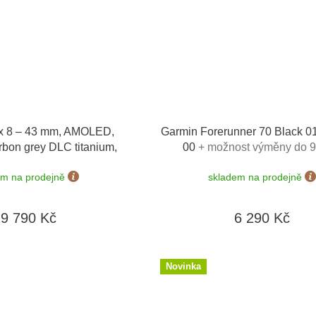
x 8 – 43 mm, AMOLED,
Garmin Forerunner 70 Black 0
rbon grey DLC titanium,
00
+ možnost výměny do 9
ble grey 010-02903-21
em na prodejně
skladem na prodejně
19 790 Kč
6 290 Kč
Novinka