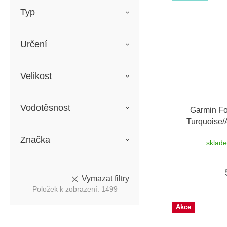
Typ
Určení
Velikost
Vodotěsnost
Garmin Fo
Turquoise
možnost
Značka
sklad
Vymazat filtry
Položek k zobrazení:
1499
Akce