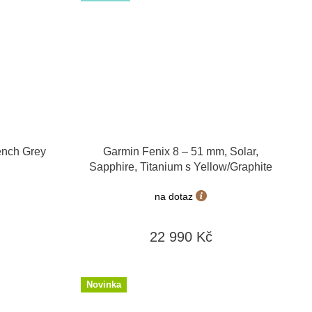
ench Grey
Garmin Fenix 8 – 51 mm, Solar,
Sapphire, Titanium s Yellow/Graphite
010-02907-21
na dotaz
22 990 Kč
Novinka