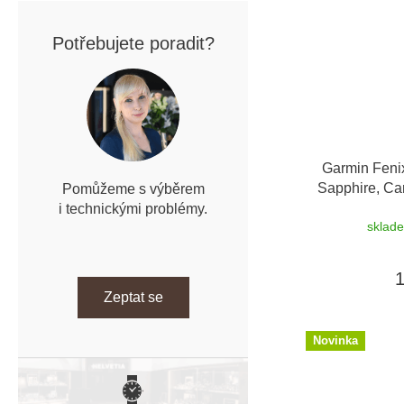
Potřebujete poradit?
Garmin Feni
Sapphire, Ca
Pomůžeme s výběrem
Black / Peb
i technickými problémy.
sklad
Zeptat se
Novinka