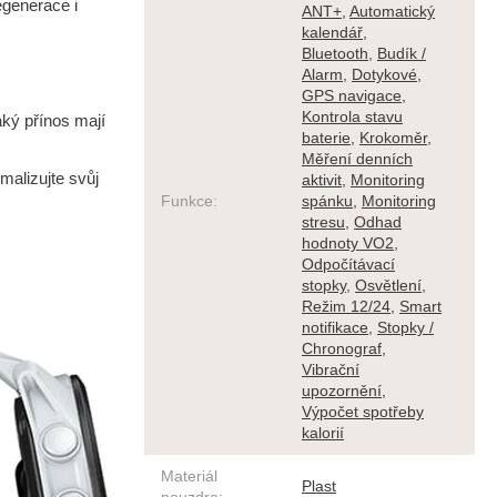
egenerace i
ANT+
,
Automatický
kalendář
,
Bluetooth
,
Budík /
Alarm
,
Dotykové
,
GPS navigace
,
Kontrola stavu
aký přínos mají
baterie
,
Krokoměr
,
Měření denních
malizujte svůj
aktivit
,
Monitoring
Funkce
:
spánku
,
Monitoring
stresu
,
Odhad
hodnoty VO2
,
Odpočítávací
stopky
,
Osvětlení
,
Režim 12/24
,
Smart
notifikace
,
Stopky /
Chronograf
,
Vibrační
upozornění
,
Výpočet spotřeby
kalorií
Materiál
Plast