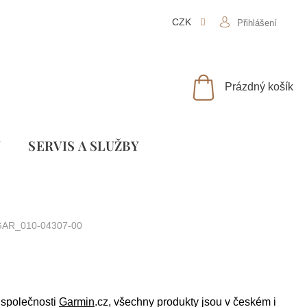
CZK
Přihlášení
NÁKUPNÍ
Prázdný košík
KOŠÍK
Y
SLUŽBY
AR_010-04307-00
o společnosti
Garmin
.cz, všechny produkty jsou v českém i