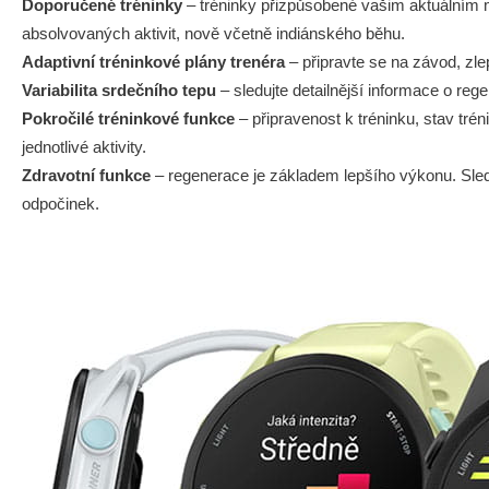
Doporučené tréninky
– tréninky přizpůsobené vašim aktuálním 
absolvovaných aktivit, nově včetně indiánského běhu.
Adaptivní tréninkové plány trenéra
– připravte se na závod, zl
Variabilita srdečního tepu
– sledujte detailnější informace o rege
Pokročilé tréninkové funkce
– připravenost k tréninku, stav trén
jednotlivé aktivity.
Zdravotní funkce
– regenerace je základem lepšího výkonu. Sledujt
odpočinek.