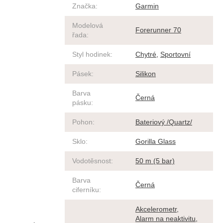
Značka
:
Garmin
Modelová
Forerunner 70
řada
:
Styl hodinek
:
Chytré
,
Sportovní
Pásek
:
Silikon
Barva
Černá
pásku
:
Pohon
:
Bateriový /Quartz/
Sklo
:
Gorilla Glass
Vodotěsnost
:
50 m (5 bar)
Barva
Černá
ciferníku
:
Akcelerometr
,
Alarm na neaktivitu
,