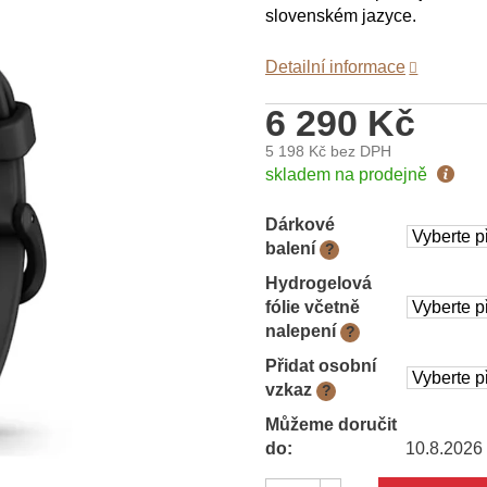
slovenském jazyce.
Detailní informace
6 290 Kč
5 198 Kč
bez DPH
Měrná
skladem na prodejně
cena:
Dárkové
balení
?
Hydrogelová
fólie včetně
nalepení
?
Přidat osobní
vzkaz
?
Můžeme doručit
do:
10.8.2026