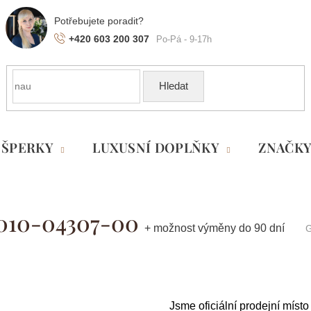
+420 603 200 307
Hledat
ŠPERKY
LUXUSNÍ DOPLŇKY
ZNAČK
 010-04307-00
+ možnost výměny do 90 dní
G
Jsme oficiální prodejní míst