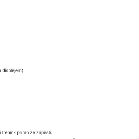
m displejem)
í trénink přímo ze zápěstí.