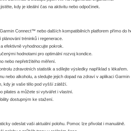
stěte, kdy je ideální čas na aktivitu nebo odpočinek.
ce Garmin Connect™ nebo dalších kompatibilních platforem přímo do h
í plánování tréninků i regenerace.
e a efektivně vyhodnocujte pokrok.
učenými hodnotami pro optimální rozvoj kondice.
ho nebo nepřetržitého měření.
rolu zdravotních statistik a sdílejte výsledky například s lékařem.
u nebo alkoholu, a sledujte jejich dopad na zdraví v aplikaci Garmin
, kdy je vaše tělo pod vyšší zátěží.
o pilates a můžete si vytvářet i vlastní.
obility dostupným ke stažení.
cky odeslat vaši aktuální polohu. Pomoc lze přivolat i manuálně.