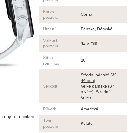
pouzdra
:
Barva
Černá
pouzdra
:
Určení
:
Pánské
,
Dámské
Velikost
42,6 mm
pouzdra
:
Šířka
20
řeminku
:
Střední pánské (39-
44 mm)
,
Velikost
:
Velké dámské (37
a více)
,
Střední
,
Velké
Původ
:
Americké
náročným tréninkem.
Tvar
Kulaté
pouzdra
: