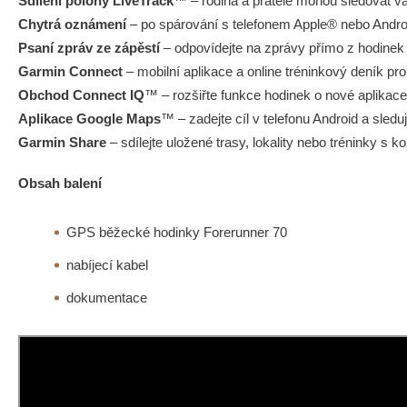
Sdílení polohy LiveTrack
™ – rodina a přátelé mohou sledovat va
Chytrá oznámení
– po spárování s telefonem Apple® nebo Androi
Psaní zpráv ze zápěstí
– odpovídejte na zprávy přímo z hodine
Garmin Connect
– mobilní aplikace a online tréninkový deník pro 
Obchod Connect IQ
™ – rozšiřte funkce hodinek o nové aplikace,
Aplikace Google Maps
™ – zadejte cíl v telefonu Android a sled
Garmin Share
– sdílejte uložené trasy, lokality nebo tréninky s k
Obsah balení
GPS běžecké hodinky Forerunner 70
nabíjecí kabel
dokumentace