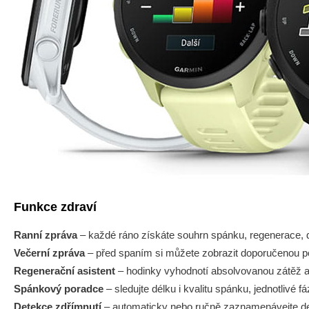
Funkce zdraví
Ranní zpráva
– každé ráno získáte souhrn spánku, regenerace, d
Večerní zpráva
– před spaním si můžete zobrazit doporučenou pot
Regenerační asistent
– hodinky vyhodnotí absolvovanou zátěž a
Spánkový poradce
– sledujte délku i kvalitu spánku, jednotlivé f
Detekce zdřímnutí
– automaticky nebo ručně zaznamenávejte denn