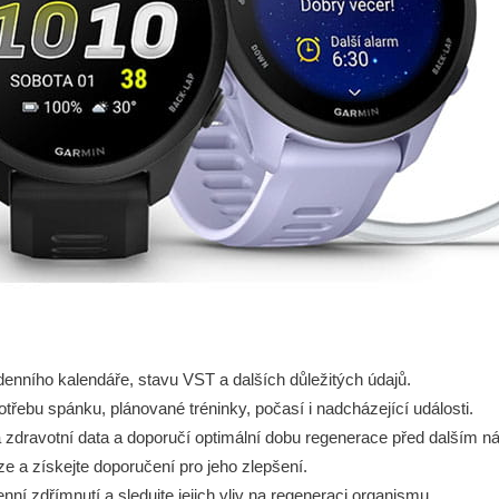
enního kalendáře, stavu VST a dalších důležitých údajů.
řebu spánku, plánované tréninky, počasí i nadcházející události.
 zdravotní data a doporučí optimální dobu regenerace před dalším 
áze a získejte doporučení pro jeho zlepšení.
í zdřímnutí a sledujte jejich vliv na regeneraci organismu.