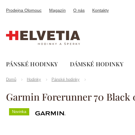
Přejít
na
Prodejna Olomouc
Magazín
O nás
Kontakty
obsah
PÁNSKÉ HODINKY
DÁMSKÉ HODINKY
Domů
Hodinky
Pánské hodinky
Garmin Forerunner 70 Black
Novinka
Značka:
Garmin