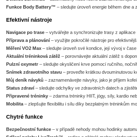
Funkce Body Battery™
– sledujte úroveň energie během dne a zji
Efektivní nástroje
Navigace po trase
– vytvářejte a synchronizujte trasy z aplika
Příprava a plánování
– využijte pokročilé nástroje pro efektivnějš
Měření VO2 Max
– sledujte úroveň své kondice, její vývoj v čas
Aktuální tréninková zátěž
– porovnávejte aktuální zátěž s dopor
Pulzní oxymetr
– sledujte okysličení krve pomocí ručního, noční
Snímek zdravotního stavu
– proveďte krátkou dvouminutovou kont
Můj deník návyků
– zaznamenávejte návyky, jako je příjem kofein
Status zdraví
– sledujte odchylky ve zdravotních datech a zjistěte
Připravené tréninky
– zdarma tréninky HIIT, jógy, síly, kardio neb
Mobilita
– zlepšujte flexibilitu i sílu díky bezplatným tréninkům m
Chytré funkce
Bezpečnostní funkce
– v případě nehody mohou hodinky automati