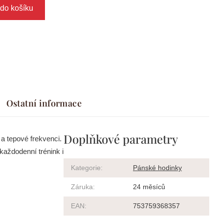
 do košíku
Ostatní informace
Doplňkové parametry
a tepové frekvenci.
každodenní trénink i
Kategorie
:
Pánské hodinky
Záruka
:
24 měsíců
EAN
:
753759368357