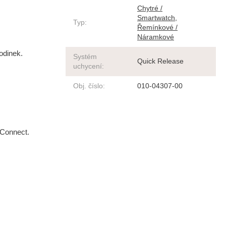
Chytré /
Smartwatch
,
Typ
:
Řemínkové /
Náramkové
odinek.
Systém
Quick Release
uchycení
:
Obj. číslo
:
010-04307-00
 Connect.