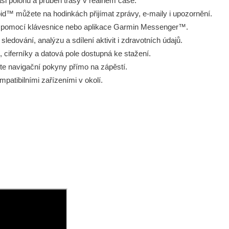
ši polohu a průběh trasy v reálném čase.
d™ můžete na hodinkách přijímat zprávy, e-maily i upozornění.
k pomocí klávesnice nebo aplikace Garmin Messenger™.
sledování, analýzu a sdílení aktivit i zdravotních údajů.
 ciferníky a datová pole dostupná ke stažení.
ujte navigační pokyny přímo na zápěstí.
ompatibilními zařízeními v okolí.