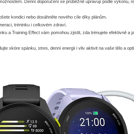
možnostem. Denní doporučení se průběžně upravují podle výkonu, r
epšete kondici nebo dosáhněte nového cíle díky plánům.
neraci, tréninku i celkovém zdraví.
inku a Training Effect vám pomohou zjistit, zda trénujete efektivně a j
e skóre spánku, stres, denní energii i vliv aktivit na vaše tělo a opti