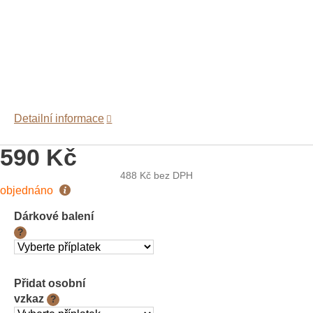
Detailní informace
590 Kč
488 Kč
bez DPH
Měrná
objednáno
cena:
Dárkové balení
?
Přidat osobní
vzkaz
?