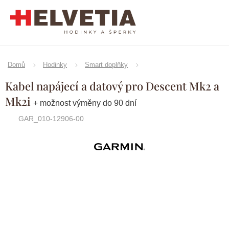
Přejít
na
obsah
Domů
Hodinky
Smart doplňky
Kabel napájecí a datový pro Descent Mk2 a
Mk2i
+ možnost výměny do 90 dní
GAR_010-12906-00
Značka:
Garmin