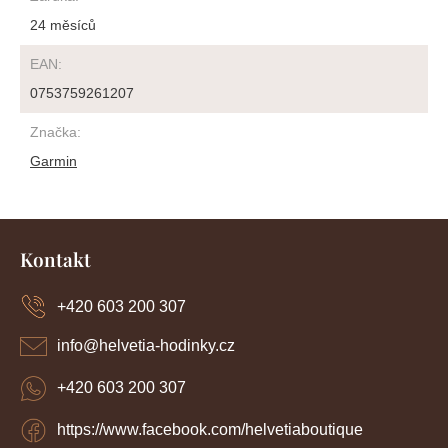
24 měsíců
EAN
:
0753759261207
Značka
:
Garmin
Z
á
Kontakt
p
a
+420 603 200 307
t
í
info
@
helvetia-hodinky.cz
+420 603 200 307
https://www.facebook.com/helvetiaboutique