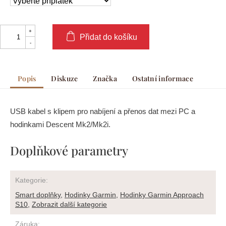
Přidat do košíku
Popis
Diskuze
Značka
Ostatní informace
USB kabel s klipem pro nabíjení a přenos dat mezi PC a
hodinkami Descent Mk2/Mk2i.
Doplňkové parametry
Kategorie
:
Smart doplňky
,
Hodinky Garmin
,
Hodinky Garmin Approach
S10
,
Zobrazit další kategorie
Záruka
: